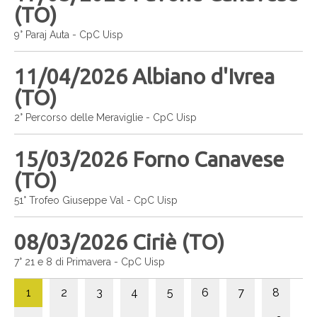
(TO)
9° Paraj Auta - CpC Uisp
11/04/2026 Albiano d'Ivrea
(TO)
2° Percorso delle Meraviglie - CpC Uisp
15/03/2026 Forno Canavese
(TO)
51° Trofeo Giuseppe Val - CpC Uisp
08/03/2026 Ciriè (TO)
7° 21 e 8 di Primavera - CpC Uisp
1
2
3
4
5
6
7
8