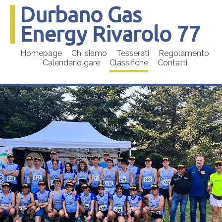
Durbano Gas
Energy Rivarolo 77
Homepage
Chi siamo
Tesserati
Regolamento
Calendario gare
Classifiche
Contatti