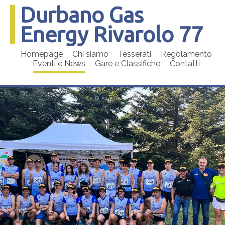
Durbano Gas
Energy Rivarolo 77
Homepage
Chi siamo
Tesserati
Regolamento
Eventi e News
Gare e Classifiche
Contatti