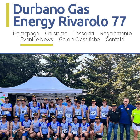
Durbano Gas
Energy Rivarolo 77
Homepage
Chi siamo
Tesserati
Regolamento
Eventi e News
Gare e Classifiche
Contatti